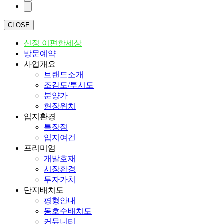
CLOSE
신정 이편한세상
방문예약
사업개요
브랜드소개
조감도/투시도
분양가
현장위치
입지환경
특장점
입지여건
프리미엄
개발호재
시장환경
투자가치
단지배치도
평형안내
동호수배치도
커뮤니티