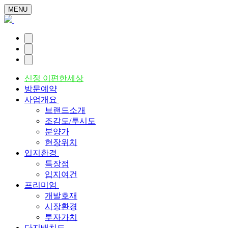
MENU
신정 이편한세상
방문예약
사업개요
브랜드소개
조감도/투시도
분양가
현장위치
입지환경
특장점
입지여건
프리미엄
개발호재
시장환경
투자가치
단지배치도