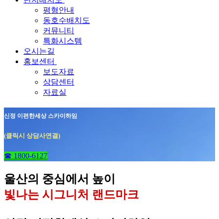
평형안내
동호수배치도
커뮤니티
특화시스템
오시는길
홍보센터
보도자료
상담센터
자료실
신정 이편한세상 스카이하임
(클릭시 상담사연결)
☎ 1800-6127
울산의 중심에서 높이
빛나는 시그니처 랜드마크